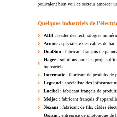
pourraient bien voir ce secteur amorcer un
Quelques industriels de l’électri
ABB
: leader des technologies numériq
Acome
: spécialiste des câbles de haut
DualSun
: fabricant français de panne
Hager
: solutions pour les projets d’ins
industriels
Intermatic
: fabricant de produits de 
Legrand
: spécialiste des infrastructu
Lucibel
: fabricant français de produi
Meljac
: fabricant français d’appareil
Nexans
: fabricant de fils, câbles élec
Osram
: entreprise de photonique de 