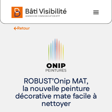
Nos savoir-faire
Nous contac
Retour
ROBUST’Onip MAT,
la nouvelle peinture
décorative mate facile à
nettoyer