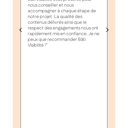
nous conseiller et nous
passag
accompagner à chaque étape de
Leur 
notre projet. La qualité des
a parf
contenus délivrés ainsi que le
besoin
respect des engagements nous ont
permet
rapidement mis en confiance. Je ne
malgré
peux que recommander Bâti
Visibilité !"