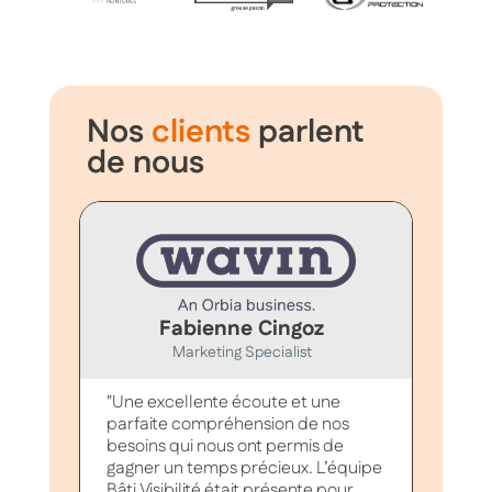
Nos
clients
parlent
de nous
Fabienne Cingoz
Marketing Specialist
C
"Une excellente écoute et une
"Nous 
parfaite compréhension de nos
collabo
besoins qui nous ont permis de
grâce 
gagner un temps précieux. L’équipe
d'une e
Bâti Visibilité était présente pour
média