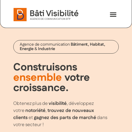
Nos savoir-faire
Nous contac
Agence de communication
Bâtiment, Habitat,
Energie
&
Industrie
Construisons
ensemble
votre
croissance.
Obtenez plus de
visibilité
, développez
votre
notoriété
,
trouvez de nouveaux
clients
et
gagnez des parts de marché
dans
votre secteur !