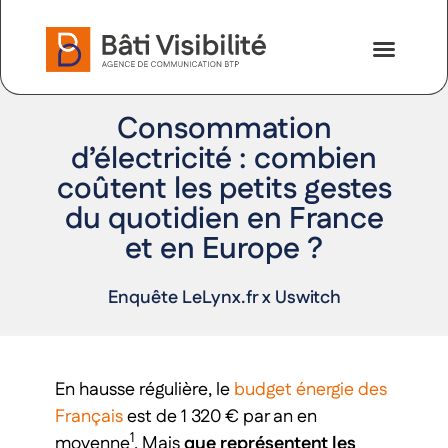
Retour
Nos savoir-faire
Nous contac
Consommation
d’électricité : combien
coûtent les petits gestes
du quotidien en France
et en Europe ?
Enquête LeLynx.fr x Uswitch
En hausse régulière, le
budget énergie des
Français
est de 1 320 € par an en
1
moyenne
. Mais
que représentent les