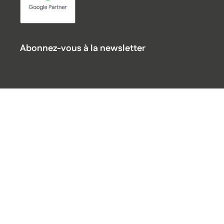
Abonnez-vous à la newsletter
Suivez-nous !
Référencement Internet
Relations Presse Bâtiment
Marketing digital Bâtiment
Création de site
Agence de communication BTP
Mentions légales
Politique de confidentialité
Accessibilité : partiellement conforme