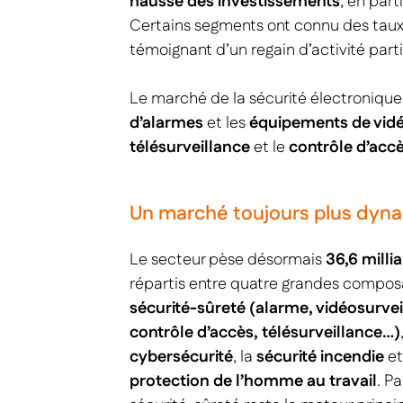
hausse des investissements
, en part
Certains segments ont connu des taux 
témoignant d’un regain d’activité par
Le marché de la sécurité électronique 
d’alarmes
et les
équipements de vidé
télésurveillance
et le
contrôle d’acc
Un marché toujours plus dyn
Le secteur pèse désormais
36,6 milli
répartis entre quatre grandes composa
sécurité-sûreté
(alarme, vidéosurvei
contrôle d’accès, télésurveillance…)
cybersécurité
, la
sécurité incendie
et
protection de l’homme au travail
. Pa