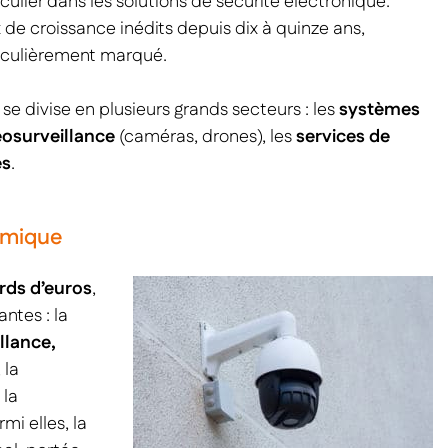
iculier dans les solutions de sécurité électronique.
de croissance inédits depuis dix à quinze ans,
ticulièrement marqué.
se divise en plusieurs grands secteurs : les
systèmes
osurveillance
(caméras, drones), les
services de
ès
.
amique
ards d’euros
,
ntes : la
llance,
, la
 la
rmi elles, la